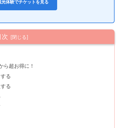
観光体験でチケットを見る
目次
から超お得に！
用する
入する
得
す