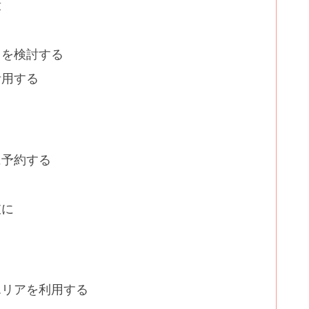
段
クを検討する
活用する
に予約する
肢に
エリアを利用する