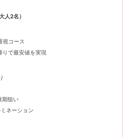
・大人2名）
重視コース
帰りで最安値を実現
り
散期狙い
ルミネーション