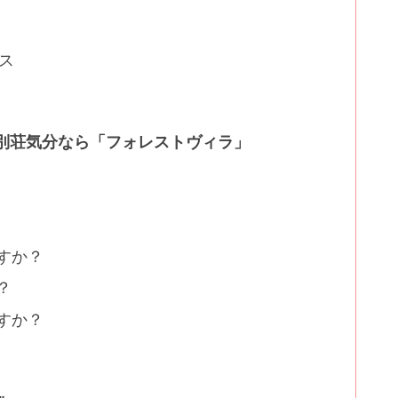
タス
 別荘気分なら「フォレストヴィラ」
ますか？
？
ますか？