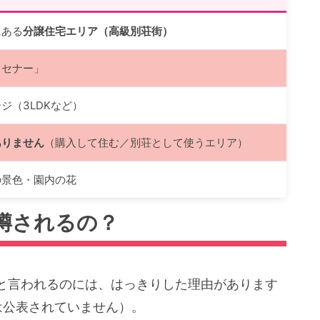
にある
分譲住宅エリア（高級別荘街）
ッセナー」
ジ（3LDKなど）
ありません
（購入して住む／別荘として使うエリア）
の景色・園内の花
噂されるの？
と言われるのには、はっきりした理由があります
は公表されていません）。