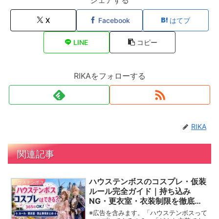
シェアする
X
Facebook
はてブ
LINE
コピー
RIKAをフォローする
RIKA
関連記事
ハウステンボスのコスプレ・仮装
ハウステンボス
ルール完全ガイド｜持ち込み
NG・更衣室・衣装制限を徹底解
説
※広告を含みます。「ハウステンボスって