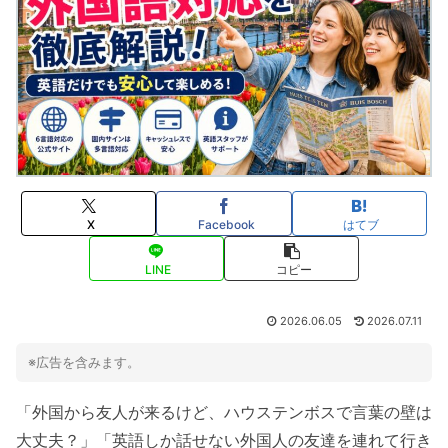
X
Facebook
はてブ
LINE
コピー
2026.06.05
2026.07.11
※広告を含みます。
「外国から友人が来るけど、ハウステンボスで言葉の壁は
大丈夫？」「英語しか話せない外国人の友達を連れて行き