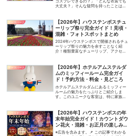
コスプレできるの？」「どんな衣装でも
大丈夫？」そんな疑問を持ったことはあ
りませんか？実は、ハウステンボスは年
間365日、コスプレ・仮装OKのテーマパ
ークです。ヨーロッパの街並みを背景に
【2026年】ハウステンボスチュ
テーマパーク
衣装を楽しめるとあ...
ーリップ祭り完全ガイド！見頃・
混雑・フォトスポットまとめ
2024年ハウステンボスで開催されるチュ
ーリップ祭りの魅力を余すことなく紹
介！種類豊富なチューリップ、アクセス
方法、チケット情報、イルミネーショ
ン、ホテル、フォトスポット、おすすめ
情報、限定グッズまで、訪れる前に知っ
【2026年】ホテルアムステルダ
テーマパーク
ておきたい情報満載です。
ムのミッフィールーム完全ガイ
ド！予約方法・料金・見どころ
ホテルアムステルダムにあるミッフィー
ルームの魅力をたっぷりとご紹介しま
す。このユニークな客室は、特に家族旅
行に最適な理由がたくさんあります。こ
ちらの記事では、その理由とともに、私
自身の滞在体験をもとにした感想や意見
【2026年】ハウステンボスの年
ハウステンボス
を共有します。ミッフィーの世界に浸り
末年始完全ガイド！カウントダウ
ながら、忘れられない滞在を楽しむため
ン花火・混雑・お正月の楽しみ方
の秘訣をお伝えします。
まとめ
※広告を含みます。📌 この記事でわかる