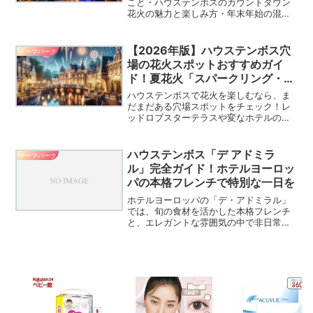
こと・ハウステンボスのカウントダウン
花火の魅力と楽しみ方・年末年始の混雑
ピーク・穴場日程・お正月のHTBならで
はの楽しみ方・ホテル・チケット予約の
コツ日本で最も特別な年越しを過ごせる
【2026年版】ハウステンボス穴
テーマパーク
場所のひとつが、ハウ...
場の花火スポットおすすめガイ
ド！夏花火「スパークリング・ス
カイナイトショー」を最高の場所
ハウステンボスで花火を楽しむなら、ま
で観よう
だまだある穴場スポットをチェック！レ
ッドロブスターテラスや変なホテルの
庭、観覧車からの眺めなど、知る人ぞ知
る絶景ポイントを紹介します。
ハウステンボス「デ アドミラ
テーマパーク
ル」完全ガイド！ホテルヨーロッ
パの本格フレンチで特別な一日を
ホテルヨーロッパの「デ・アドミラル」
では、旬の食材を活かした本格フレンチ
と、エレガントな雰囲気の中で非日常の
ひと時を提供します。ドレスコードや特
別なサービスも魅力の一つです。