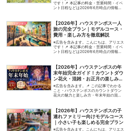
です！📌 本記事の料金・営業時間・イベ
ント日程などは2026年6月時点の情報で
す。変更される場合があるため、お出か
け前に最新情報をハウステンボス公式サ
イトでご確認ください。「ハウステンボ
【2026年】ハウステンボス一人
ハウステンボス
スに行きたいけど...
旅の完全プラン｜モデルコース・
費用・楽しみ方を徹底解説
※広告を含みます。こんにちは、アリエス
です！📌 本記事の料金・営業時間・イベ
ント日程などは2026年6月時点の情報で
す。変更される場合があるため、お出か
け前に最新情報をハウステンボス公式サ
イトでご確認ください。「ハウステンボ
【2026年】ハウステンボスの年
ハウステンボス
スに一人で行って...
末年始完全ガイド！カウントダウ
ン花火・混雑・お正月の楽しみ方
まとめ
※広告を含みます。📌 この記事でわかる
こと・ハウステンボスのカウントダウン
花火の魅力と楽しみ方・年末年始の混雑
ピーク・穴場日程・お正月のHTBならで
はの楽しみ方・ホテル・チケット予約の
コツ日本で最も特別な年越しを過ごせる
【2026年】ハウステンボスの子
テーマパーク
場所のひとつが、ハウ...
連れファミリー向けモデルコース
｜小さい子も楽しめる完全プラン
※広告を含みます。こんにちは、アリエス