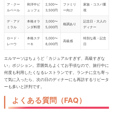
ア・クー
和洋中ビ
2,500〜
ファミリ
家族・コスパ重
ルベール
ュッフェ
3,500円
ー向け
視
デ・アド
本格オラ
3,000〜
記念日・大人の
格調あり
ミラル
ンダ料理
5,000円
ディナー
ロード・
本格ステ
5,000〜
特別な夜・記念
高級感
レーウ
ーキ
8,000円
日
エルマーソはちょうど「カジュアルすぎず、高級すぎな
い」ポジション。雰囲気もよくてお手頃なので、旅行中に
何度も利用したくなるレストランです。ランチに立ち寄っ
て気に入ったら、次の日のディナーにも再訪するリピータ
ーも多いと評判です。
よくある質問（FAQ）