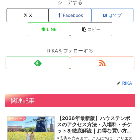
シェアする
X
Facebook
はてブ
LINE
コピー
RIKAをフォローする
RIKA
関連記事
【2026年最新版】ハウステンボ
テーマパーク
スのアクセス方法・入場料・チケ
ットを徹底解説｜お得な買い方も
紹介
※広告を含みます。こんにちは、アリエス