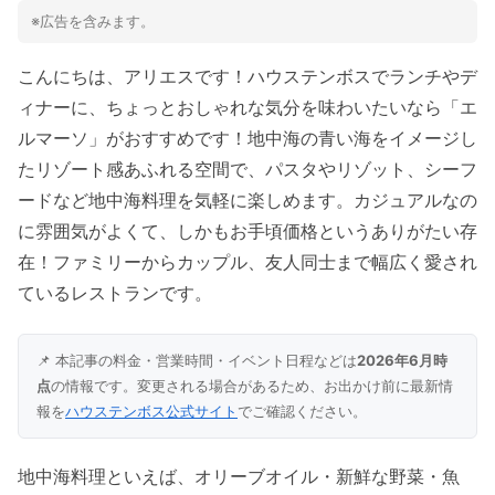
※広告を含みます。
こんにちは、アリエスです！ハウステンボスでランチやデ
ィナーに、ちょっとおしゃれな気分を味わいたいなら「エ
ルマーソ」がおすすめです！地中海の青い海をイメージし
たリゾート感あふれる空間で、パスタやリゾット、シーフ
ードなど地中海料理を気軽に楽しめます。カジュアルなの
に雰囲気がよくて、しかもお手頃価格というありがたい存
在！ファミリーからカップル、友人同士まで幅広く愛され
ているレストランです。
📌 本記事の料金・営業時間・イベント日程などは
2026年6月時
点
の情報です。変更される場合があるため、お出かけ前に最新情
報を
ハウステンボス公式サイト
でご確認ください。
地中海料理といえば、オリーブオイル・新鮮な野菜・魚