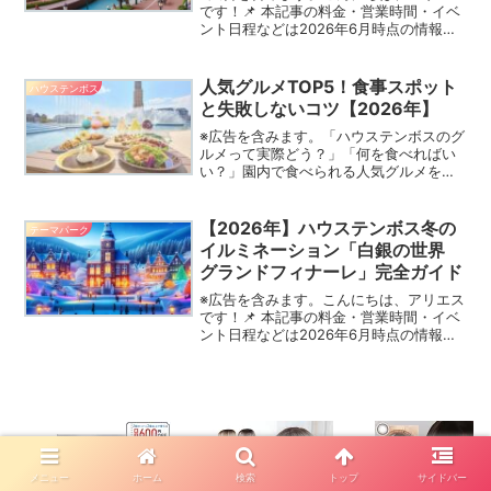
です！📌 本記事の料金・営業時間・イベ
ント日程などは2026年6月時点の情報で
す。変更される場合があるため、お出か
け前に最新情報をハウステンボス公式サ
イトでご確認ください。「ハウステンボ
人気グルメTOP5！食事スポット
ハウステンボス
スに子連れで行き...
と失敗しないコツ【2026年】
※広告を含みます。「ハウステンボスのグ
ルメって実際どう？」「何を食べればい
い？」園内で食べられる人気グルメをま
とめました！子連れで何度も訪れている
アリエスが、実体験をもとにおすすめの
食事スポットを紹介します。📌 本記事の
【2026年】ハウステンボス冬の
テーマパーク
料金・営業時間・イベ...
イルミネーション「白銀の世界
グランドフィナーレ」完全ガイド
※広告を含みます。こんにちは、アリエス
です！📌 本記事の料金・営業時間・イベ
ント日程などは2026年6月時点の情報で
す。変更される場合があるため、お出か
け前に最新情報をハウステンボス公式サ
イトでご確認ください。2026年冬、ハウ
ステンボスの...
メニュー
ホーム
検索
トップ
サイドバー