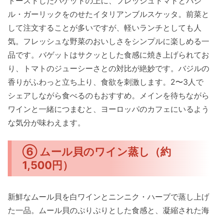
トーストしたバゲットの上に、フレッシュトマトとバジ
ル・ガーリックをのせたイタリアンブルスケッタ。前菜と
して注文することが多いですが、軽いランチとしても人
気。フレッシュな野菜のおいしさをシンプルに楽しめる一
品です。バゲットはサクッとした食感に焼き上げられてお
り、トマトのジューシーさとの対比が絶妙です。バジルの
香りがふわっと立ち上り、食欲を刺激します。2〜3人で
シェアしながら食べるのもおすすめ。メインを待ちながら
ワインと一緒につまむと、ヨーロッパのカフェにいるよう
な気分が味わえます。
⑥ ムール貝のワイン蒸し（約
1,500円）
新鮮なムール貝を白ワインとニンニク・ハーブで蒸し上げ
た一品。ムール貝のぷりぷりとした食感と、凝縮された海