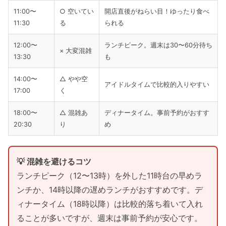
11:00〜
○ 空いてい
開店直後がねらい目！ゆったり食べ
11:30
る
られる
12:00〜
ランチピーク。週末は30〜60分待ち
× 大変混雑
13:30
も
14:00〜
△ やや空
アイドルタイムで比較的入りやすい
17:00
く
18:00〜
△ 混雑あ
ディナータイム。事前予約がおすす
20:30
り
め
💡 混雑を避けるコツ
ランチピーク（12〜13時）を外した11時台の早めラ
ンチか、14時以降の遅めランチがおすすめです。デ
ィナータイム（18時以降）は比較的落ち着いて入れ
ることが多いですが、週末は事前予約が安心です。