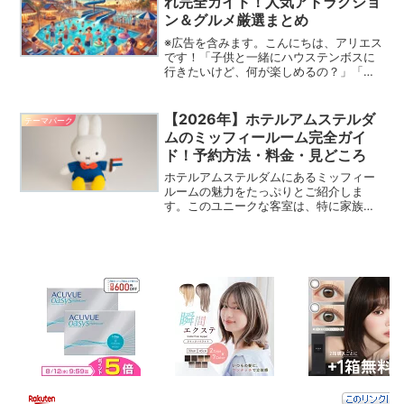
れ完全ガイド！人気アトラクショ
ン＆グルメ厳選まとめ
※広告を含みます。こんにちは、アリエス
です！「子供と一緒にハウステンボスに
行きたいけど、何が楽しめるの？」「小
さい子でも遊べる？」そんな疑問をお持
ちのファミリーに向けて、2026年最新版
の子連れ完全ガイドをお届けします！ハ
【2026年】ホテルアムステルダ
テーマパーク
ウステンボスは花と...
ムのミッフィールーム完全ガイ
ド！予約方法・料金・見どころ
ホテルアムステルダムにあるミッフィー
ルームの魅力をたっぷりとご紹介しま
す。このユニークな客室は、特に家族旅
行に最適な理由がたくさんあります。こ
ちらの記事では、その理由とともに、私
自身の滞在体験をもとにした感想や意見
を共有します。ミッフィーの世界に浸り
ながら、忘れられない滞在を楽しむため
の秘訣をお伝えします。