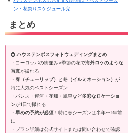
ハウステンボスのおすすめ時期は？ベストシーズ
ン・花祭りスケジュール完
まとめ
💍 ハウステンボスフォトウェディングまとめ
・ヨーロッパの街並み×季節の花で
海外ロケのような
写真
が撮れる
・
春（チューリップ）
と
冬（イルミネーション）
が
特に人気のベストシーズン
・パレス・運河・花畑・風車など
多彩なロケーショ
ン
が1日で撮れる
・
早めの予約が必須
！特に春シーズンは半年〜1年前
に
・プラン詳細は公式サイトまたは問い合わせで確認