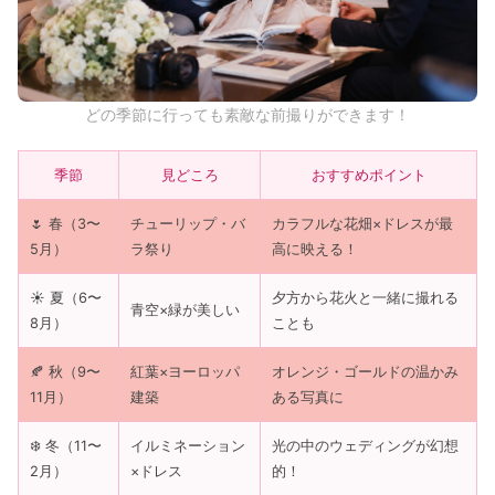
どの季節に行っても素敵な前撮りができます！
季節
見どころ
おすすめポイント
🌷 春（3〜
チューリップ・バ
カラフルな花畑×ドレスが最
5月）
ラ祭り
高に映える！
☀️ 夏（6〜
夕方から花火と一緒に撮れる
青空×緑が美しい
8月）
ことも
🍂 秋（9〜
紅葉×ヨーロッパ
オレンジ・ゴールドの温かみ
11月）
建築
ある写真に
❄️ 冬（11〜
イルミネーション
光の中のウェディングが幻想
2月）
×ドレス
的！