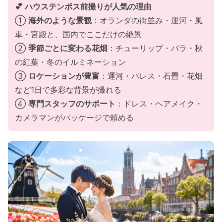
💕 ハウステンボス前撮りが人気の理由
①
海外のような景観
：オランダの街並み・運河・風
車・宮殿と、国内でここだけの絶景
②
季節ごとに変わる花畑
：チューリップ・バラ・秋
の紅葉・冬のイルミネーション
③
ロケーションが豊富
：運河・パレス・石畳・花畑
など1日で多彩な背景が撮れる
④
専門スタッフのサポート
：ドレス・ヘアメイク・
カメラマンがパッケージで頼める