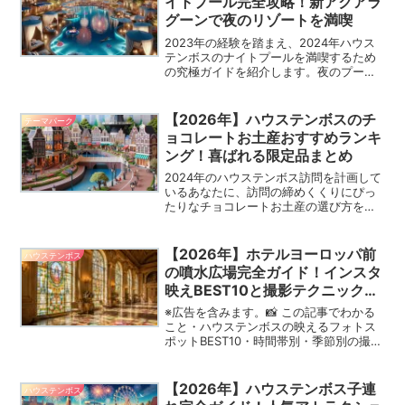
イトプール完全攻略！新アクアラ
グーンで夜のリゾートを満喫
2023年の経験を踏まえ、2024年ハウス
テンボスのナイトプールを満喫するため
の究極ガイドを紹介します。夜のプール
での非日常的な体験を最大限に楽しむ秘
訣、必見です！
【2026年】ハウステンボスのチ
テーマパーク
ョコレートお土産おすすめランキ
ング！喜ばれる限定品まとめ
2024年のハウステンボス訪問を計画して
いるあなたに、訪問の締めくくりにぴっ
たりなチョコレートお土産の選び方をご
紹介します。ハウステンボスは、その美
しい風景やアトラクションだけでなく、
ここでしか手に入らないユニークなチョ
【2026年】ホテルヨーロッパ前
ハウステンボス
コレートで知られています。この記事で
の噴水広場完全ガイド！インスタ
は、2024年におすすめのチョコレートお
映えBEST10と撮影テクニックま
土産を厳選し、その魅力を深掘りしてい
とめ
きます。特別な味わいのチョコレートを
※広告を含みます。📸 この記事でわかる
探している方は必見です。さあ、あなた
こと・ハウステンボスの映えるフォトス
もハウステンボスの旅を甘美な記憶とと
ポットBEST10・時間帯別・季節別の撮影
もに永遠のものにしましょう。
ポイント・インスタ映えする構図のコ
ツ・カップル・ファミリー・一人旅別お
すすめスポット「ハウステンボスに行っ
【2026年】ハウステンボス子連
ハウステンボス
たらどこで写真を撮...