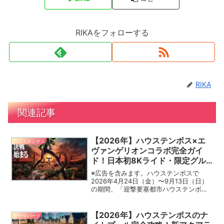
RIKAをフォローする
RIKA
関連記事
【2026年】ハウステンボス×エ
ハウステンボス
ヴァンゲリオンコラボ完全ガイ
ド！日本初8Kライド・限定グル
メ・グッズまとめ
※広告を含みます。ハウステンボスで
2026年4月24日（金）〜9月13日（日）
の期間、「迎撃要塞都市ハウステンボ
ス」が開幕！目玉の8Kライドは常設アト
ラクションなので9月13日以降も体験でき
ます（コラボグルメ・ナイトショーは期
【2026年】ハウステンボスのナ
テーマパーク
間限定）。大人...